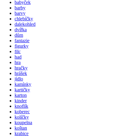
babyček
barby
barvy
chlebíčky
dalekohled
dvířka
dům
fantazie
figurky
filc
had
hra
hračky
hrášek
jídlo
kamínky
kartičky
karton
kinder
knoflík
koberec
kolíčky
koupelna
koštan
krabice