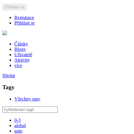
Přihlásit se
Registrace
Přihlásit se
Články
Blogy
Uživatelé
Aktivity
více
Hledat
Tagy
Všechny tagy
0-3
alobal
auto