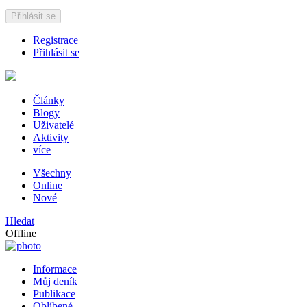
Přihlásit se
Registrace
Přihlásit se
Články
Blogy
Uživatelé
Aktivity
více
Všechny
Online
Nové
Hledat
Offline
Informace
Můj deník
Publikace
Oblíbené