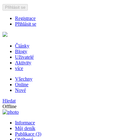
Přihlásit se
Registrace
Přihlásit se
Články
Blogy
Uživatelé
Aktivity
více
Všechny
Online
Nové
Hledat
Offline
Informace
Můj deník
Publikace (3)
Oblíbené