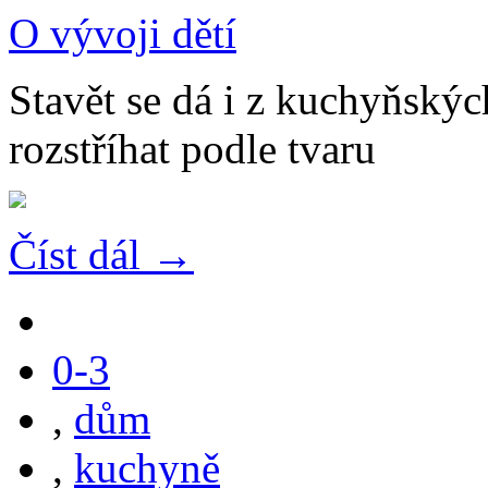
O vývoji dětí
Stavět se dá i z kuchyňskýc
rozstříhat podle tvaru
Číst dál →
0-3
,
dům
,
kuchyně