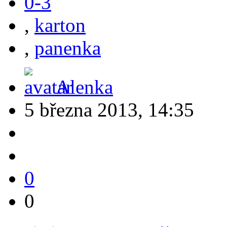
0-3
,
karton
,
panenka
Alenka
5 března 2013, 14:35
0
0