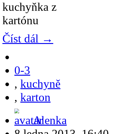
Číst dál →
0-3
,
kuchyně
,
karton
Alenka
8 ledna 2013, 16:40