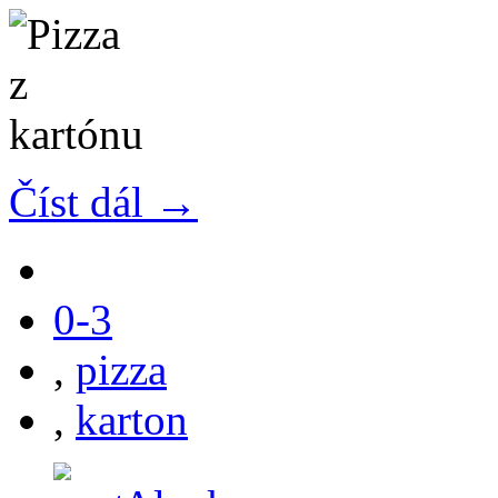
Číst dál →
0-3
,
pizza
,
karton