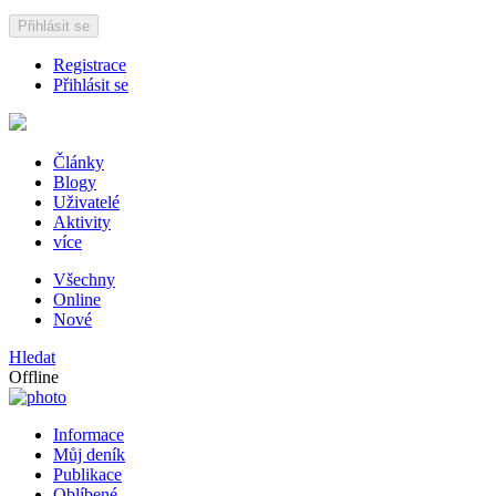
Přihlásit se
Registrace
Přihlásit se
Články
Blogy
Uživatelé
Aktivity
více
Všechny
Online
Nové
Hledat
Offline
Informace
Můj deník
Publikace
Oblíbené