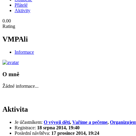
Přátelé
Aktivity
0.00
Rating
VMPAli
Informace
O mně
Žádné informace...
Aktivita
Je účastníkem:
O vývoji dětí
,
Vaříme a pečeme
,
Organizujem
Registrace:
18 srpna 2014, 19:40
Poslední návštěva:
17 prosince 2014, 19:24