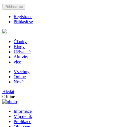
Přihlásit se
Registrace
Přihlásit se
Články
Blogy
Uživatelé
Aktivity
více
Všechny
Online
Nové
Hledat
Offline
Informace
Můj deník
Publikace
Oblíbené