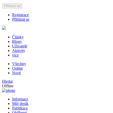
Přihlásit se
Registrace
Přihlásit se
Články
Blogy
Uživatelé
Aktivity
více
Všechny
Online
Nové
Hledat
Offline
Informace
Můj deník
Publikace
Oblíbené