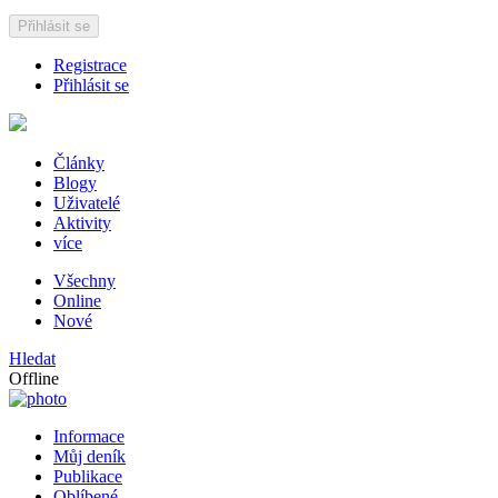
Přihlásit se
Registrace
Přihlásit se
Články
Blogy
Uživatelé
Aktivity
více
Všechny
Online
Nové
Hledat
Offline
Informace
Můj deník
Publikace
Oblíbené