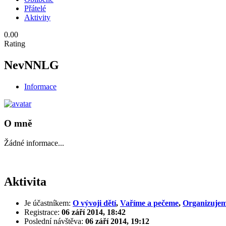
Přátelé
Aktivity
0.00
Rating
NevNNLG
Informace
O mně
Žádné informace...
Aktivita
Je účastníkem:
O vývoji dětí
,
Vaříme a pečeme
,
Organizujem
Registrace:
06 září 2014, 18:42
Poslední návštěva:
06 září 2014, 19:12