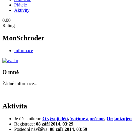
Přátelé
Aktivity
0.00
Rating
MonSchroder
Informace
O mně
Žádné informace...
Aktivita
Je účastníkem:
O vývoji dětí
,
Vaříme a pečeme
,
Organizujem
Registrace:
08 září 2014, 03:29
Poslední návštěva:
08 září 2014, 03:59