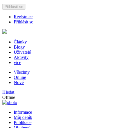
Přihlásit se
Registrace
Přihlásit se
Články
Blogy
Uživatelé
Aktivity
více
Všechny
Online
Nové
Hledat
Offline
Informace
Můj deník
Publikace
Oblíbené