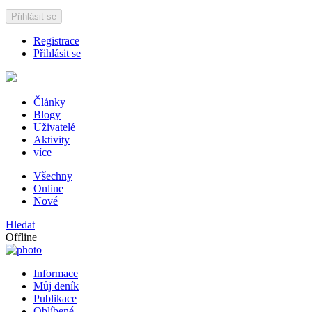
Přihlásit se
Registrace
Přihlásit se
Články
Blogy
Uživatelé
Aktivity
více
Všechny
Online
Nové
Hledat
Offline
Informace
Můj deník
Publikace
Oblíbené