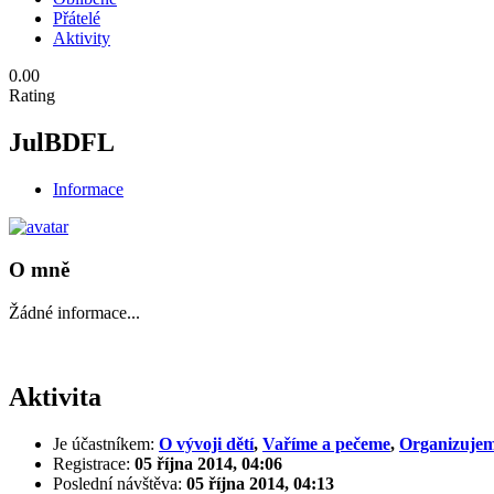
Přátelé
Aktivity
0.00
Rating
JulBDFL
Informace
O mně
Žádné informace...
Aktivita
Je účastníkem:
O vývoji dětí
,
Vaříme a pečeme
,
Organizujem
Registrace:
05 října 2014, 04:06
Poslední návštěva:
05 října 2014, 04:13