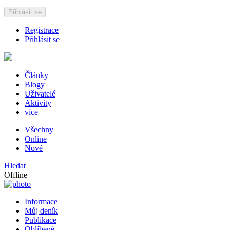
Přihlásit se
Registrace
Přihlásit se
Články
Blogy
Uživatelé
Aktivity
více
Všechny
Online
Nové
Hledat
Offline
Informace
Můj deník
Publikace
Oblíbené