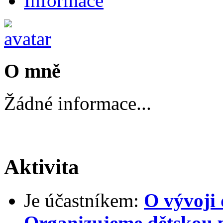
Informace
O mně
Žádné informace...
Aktivita
Je účastníkem:
O vývoji 
Organizujeme dětskou 