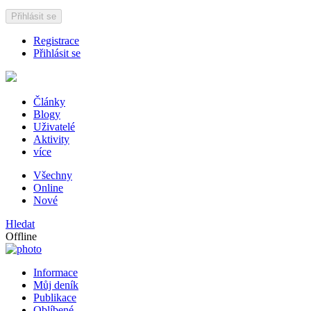
Přihlásit se
Registrace
Přihlásit se
Články
Blogy
Uživatelé
Aktivity
více
Všechny
Online
Nové
Hledat
Offline
Informace
Můj deník
Publikace
Oblíbené