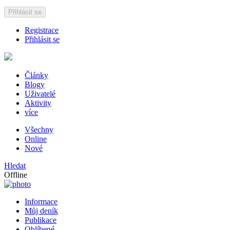
Přihlásit se
Registrace
Přihlásit se
Články
Blogy
Uživatelé
Aktivity
více
Všechny
Online
Nové
Hledat
Offline
Informace
Můj deník
Publikace
Oblíbené