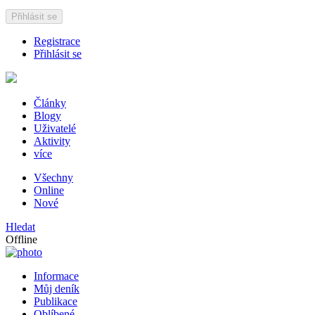
Přihlásit se
Registrace
Přihlásit se
Články
Blogy
Uživatelé
Aktivity
více
Všechny
Online
Nové
Hledat
Offline
Informace
Můj deník
Publikace
Oblíbené