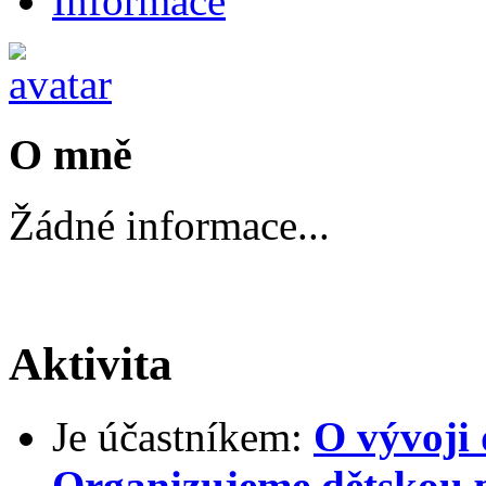
Informace
O mně
Žádné informace...
Aktivita
Je účastníkem:
O vývoji 
Organizujeme dětskou 