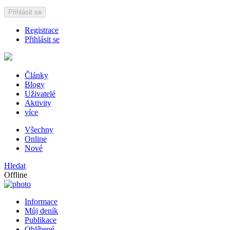
Přihlásit se
Registrace
Přihlásit se
Články
Blogy
Uživatelé
Aktivity
více
Všechny
Online
Nové
Hledat
Offline
Informace
Můj deník
Publikace
Oblíbené