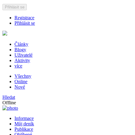
Přihlásit se
Registrace
Přihlásit se
Články
Blogy
Uživatelé
Aktivity
více
Všechny
Online
Nové
Hledat
Offline
Informace
Můj deník
Publikace
Oblíbené