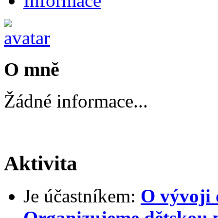
Informace
O mně
Žádné informace...
Aktivita
Je účastníkem:
O vývoji 
Organizujeme dětskou 